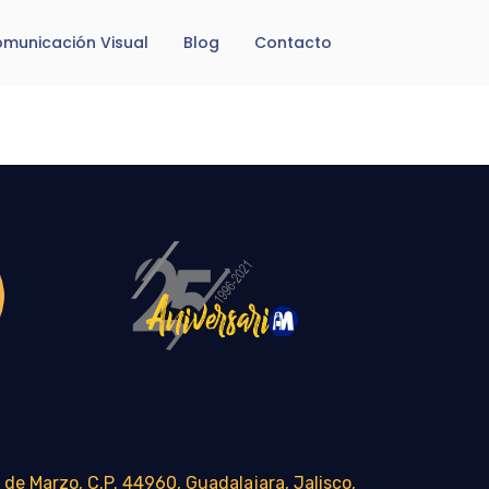
municación Visual
Blog
Contacto
 de Marzo, C.P. 44960, Guadalajara, Jalisco,