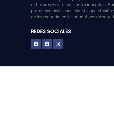
extintores y sistemas contra incendios. Br
protección civil especialidad, capacitació
de los requerimientos normativos de segur
REDES SOCIALES