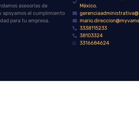
indamos asesorías de
México.
n y apoyamos el cumplimiento
gerenciaadministrativ
idad para tu empresa.
mario.direccion@myvam
3338115233
38103324
3316684624