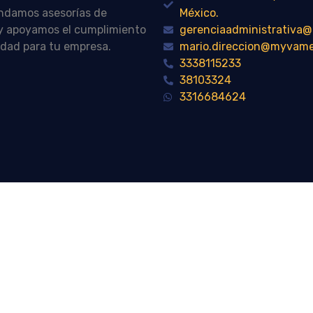
indamos asesorías de
México.
n y apoyamos el cumplimiento
gerenciaadministrativ
idad para tu empresa.
mario.direccion@myvam
3338115233
38103324
3316684624