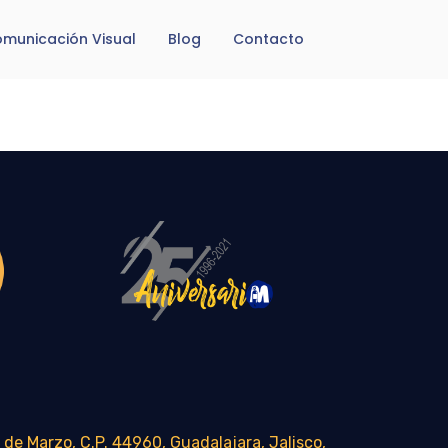
municación Visual
Blog
Contacto
 de Marzo, C.P. 44960, Guadalajara, Jalisco,