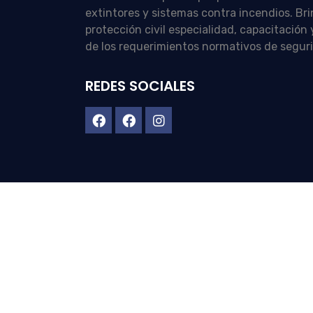
extintores y sistemas contra incendios. Br
protección civil especialidad, capacitació
de los requerimientos normativos de segur
REDES SOCIALES