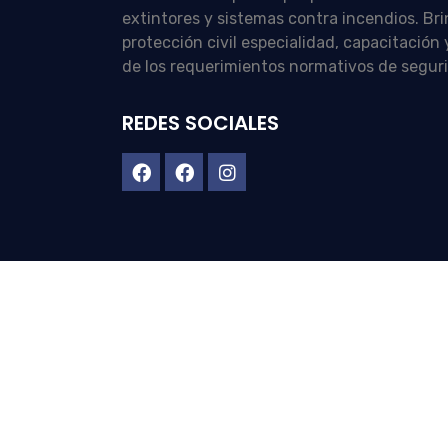
extintores y sistemas contra incendios. Br
protección civil especialidad, capacitació
de los requerimientos normativos de segur
REDES SOCIALES