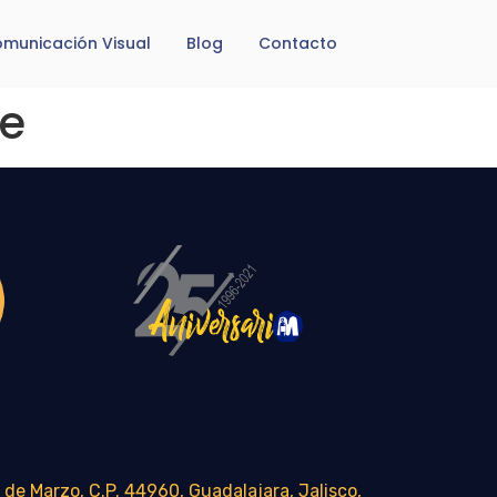
municación Visual
Blog
Contacto
te
 de Marzo, C.P. 44960, Guadalajara, Jalisco,