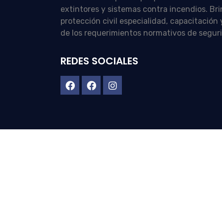
extintores y sistemas contra incendios. Br
protección civil especialidad, capacitació
de los requerimientos normativos de segur
REDES SOCIALES