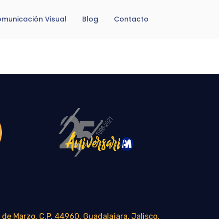
municación Visual
Blog
Contacto
 de Marzo, C.P. 44960, Guadalajara, Jalisco,