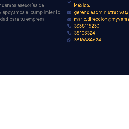
indamos asesorías de
México.
n y apoyamos el cumplimiento
gerenciaadministrativ
idad para tu empresa.
mario.direccion@myvam
3338115233
38103324
3316684624