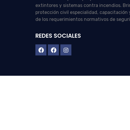
extintores y sistemas contra incendios. Br
protección civil especialidad, capacitació
de los requerimientos normativos de segur
REDES SOCIALES