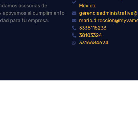
indamos asesorías de
México.
n y apoyamos el cumplimiento
gerenciaadministrativ
idad para tu empresa.
mario.direccion@myvam
3338115233
38103324
3316684624