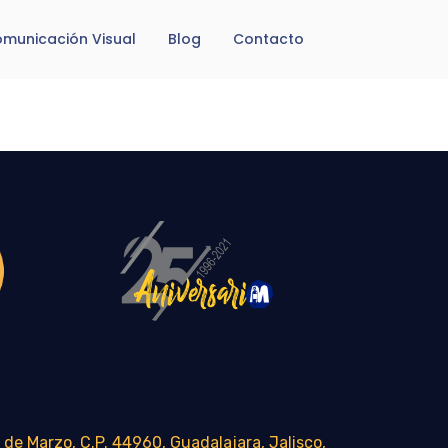
municación Visual
Blog
Contacto
 de Marzo, C.P. 44960, Guadalajara, Jalisco,