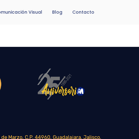
municación Visual
Blog
Contacto
 de Marzo, C.P. 44960, Guadalajara, Jalisco,