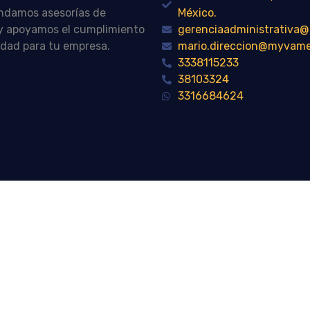
indamos asesorías de
México.
n y apoyamos el cumplimiento
gerenciaadministrativ
idad para tu empresa.
mario.direccion@myvam
3338115233
38103324
3316684624