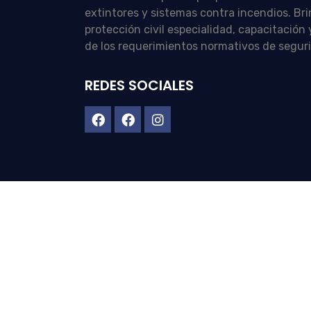
extintores y sistemas contra incendios. Br
protección civil especialidad, capacitació
de los requerimientos normativos de segur
REDES SOCIALES