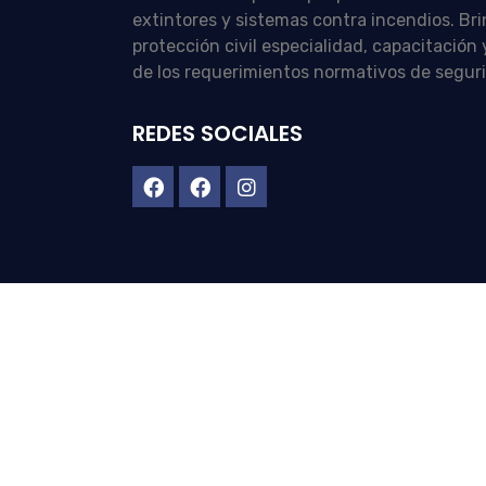
extintores y sistemas contra incendios. Br
protección civil especialidad, capacitació
de los requerimientos normativos de segur
REDES SOCIALES