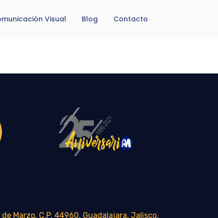
municación Visual
Blog
Contacto
 de Marzo, C.P. 44960, Guadalajara, Jalisco,