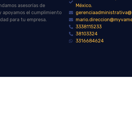
indamos asesorías de
México.
n y apoyamos el cumplimiento
gerenciaadministrativ
idad para tu empresa.
mario.direccion@myvam
3338115233
38103324
3316684624