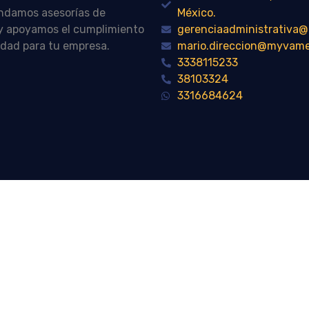
indamos asesorías de
México.
n y apoyamos el cumplimiento
gerenciaadministrativ
idad para tu empresa.
mario.direccion@myvam
3338115233
38103324
3316684624