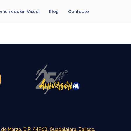
municación Visual
Blog
Contacto
 de Marzo, C.P. 44960, Guadalajara, Jalisco,