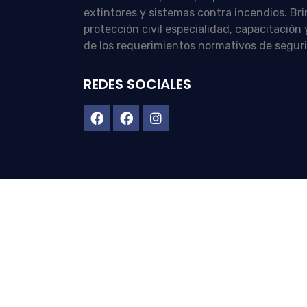
extintores y sistemas contra incendios. Br
protección civil especialidad, capacitació
de los requerimientos normativos de segur
REDES SOCIALES