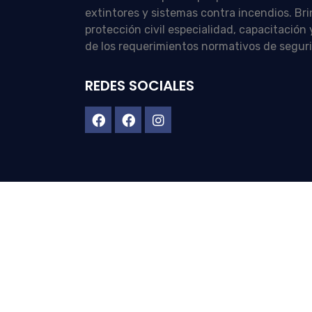
extintores y sistemas contra incendios. Br
protección civil especialidad, capacitació
de los requerimientos normativos de segur
REDES SOCIALES