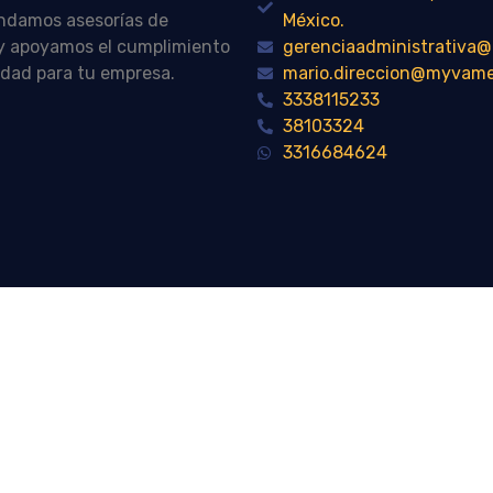
indamos asesorías de
México.
n y apoyamos el cumplimiento
gerenciaadministrativ
idad para tu empresa.
mario.direccion@myvam
3338115233
38103324
3316684624