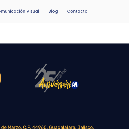
municación Visual
Blog
Contacto
 de Marzo, C.P. 44960, Guadalajara, Jalisco,