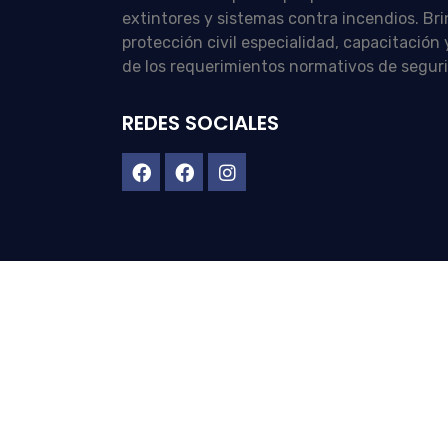
extintores y sistemas contra incendios. Br
protección civil especialidad, capacitació
de los requerimientos normativos de segur
REDES SOCIALES