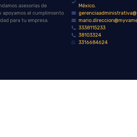
indamos asesorías de
México.
n y apoyamos el cumplimiento
gerenciaadministrativ
idad para tu empresa.
mario.direccion@myvam
3338115233
38103324
3316684624