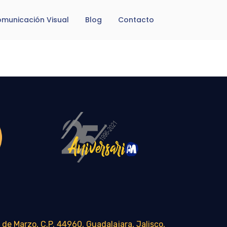
municación Visual
Blog
Contacto
 de Marzo, C.P. 44960, Guadalajara, Jalisco,